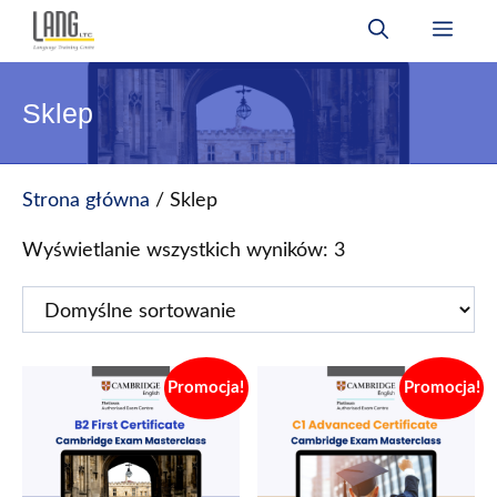
Przejdź
Men
do
treści
Sklep
Strona główna
/ Sklep
Wyświetlanie wszystkich wyników: 3
Promocja!
Promocja!