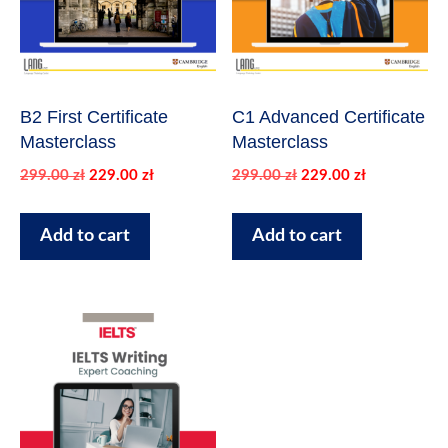
B2 First Certificate
C1 Advanced Certificate
Masterclass
Masterclass
Pierwotna
Aktualna
Pierwotna
Aktualna
299.00
zł
229.00
zł
299.00
zł
229.00
zł
cena
cena
cena
cena
wynosiła:
wynosi:
wynosiła:
wynosi:
Add to cart
Add to cart
299.00 zł.
229.00 zł.
299.00 zł.
229.00 zł.