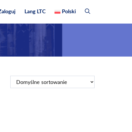
 Zaloguj
Lang LTC
Polski