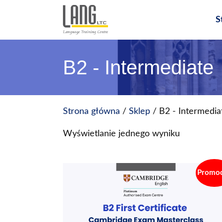
Przejdź
do
S
treści
B2 - Intermediate
Strona główna
/
Sklep
/ B2 - Intermedia
Wyświetlanie jednego wyniku
Promoc