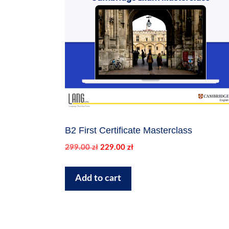
B2 First Certificate Masterclass
Pierwotna
Aktualna
299.00
zł
229.00
zł
cena
cena
wynosiła:
wynosi:
Add to cart
299.00 zł.
229.00 zł.